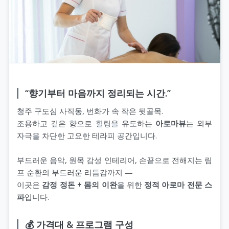
“향기부터 마음까지 정리되는 시간.”
청주 구도심 사직동, 번화가 속 작은 뒷골목.
조용하고 깊은 향으로 힐링을 유도하는
아로마뷰
는 외부
자극을 차단한 고요한 테라피 공간입니다.
부드러운 음악, 원목 감성 인테리어, 손끝으로 전해지는 림
프 순환의 부드러운 리듬감까지 —
이곳은
감정 정돈 + 몸의 이완
을 위한
정적 아로마 전문 스
파
입니다.
💰 가격대 & 프로그램 구성