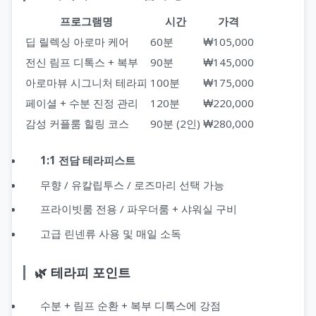
프로그램명
시간
가격
딥 릴렉싱 아로마 케어
60분
₩105,000
전신 림프 디톡스 + 복부
90분
₩145,000
아로마뷰 시그니처 테라피
100분
₩175,000
페이셜 + 수분 진정 관리
120분
₩220,000
감성 커플룸 힐링 코스
90분 (2인)
₩280,000
1:1 전담 테라피스트
무향 / 유칼립투스 / 로즈마리 선택 가능
프라이빗룸 전용 / 파우더룸 + 샤워실 구비
고급 린넨류 사용 및 매일 소독
🌿 테라피 포인트
수분 + 림프 순환 + 복부 디톡스에 강점