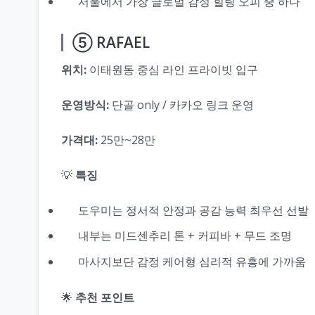
서울에서 가장 글로벌 감성 힐링 오피 중 하나
⑤ RAFAEL
위치:
이태원동 중심 라인 프라이빗 입구
운영방식:
단골 only / 카카오 링크 운영
가격대:
25만~28만
💡
특징
도우미는 정서적 안정과 공감 능력 최우선 선발
내부는 미드센추리 톤 + 커피바 + 무드 조명
마사지보단 감정 케어형 심리적 유흥에 가까움
🌟
추천 포인트