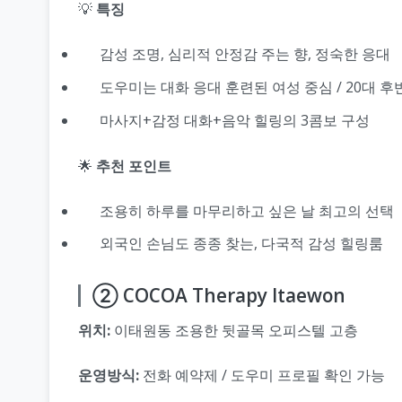
💡
특징
감성 조명, 심리적 안정감 주는 향, 정숙한 응대
도우미는 대화 응대 훈련된 여성 중심 / 20대 후
마사지+감정 대화+음악 힐링의 3콤보 구성
🌟
추천 포인트
조용히 하루를 마무리하고 싶은 날 최고의 선택
외국인 손님도 종종 찾는, 다국적 감성 힐링룸
② COCOA Therapy Itaewon
위치:
이태원동 조용한 뒷골목 오피스텔 고층
운영방식:
전화 예약제 / 도우미 프로필 확인 가능