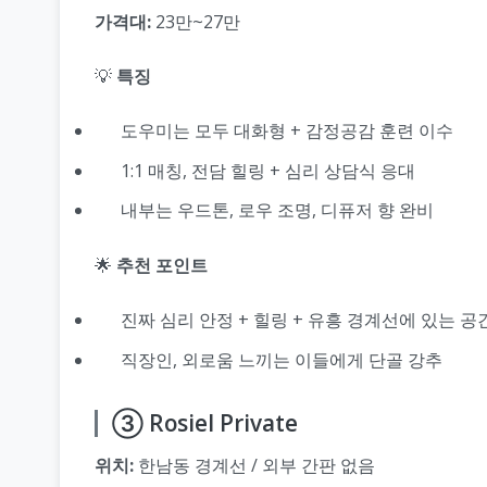
가격대:
23만~27만
💡
특징
도우미는 모두 대화형 + 감정공감 훈련 이수
1:1 매칭, 전담 힐링 + 심리 상담식 응대
내부는 우드톤, 로우 조명, 디퓨저 향 완비
🌟
추천 포인트
진짜 심리 안정 + 힐링 + 유흥 경계선에 있는 공
직장인, 외로움 느끼는 이들에게 단골 강추
③ Rosiel Private
위치:
한남동 경계선 / 외부 간판 없음