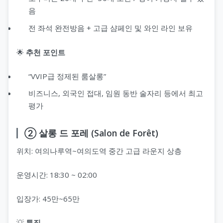
음
전 좌석 완전방음 + 고급 샴페인 및 와인 라인 보유
🌟
추천 포인트
“VVIP급 정제된 룸살롱”
비즈니스, 외국인 접대, 임원 동반 술자리 등에서 최고
평가
② 살롱 드 포레 (Salon de Forêt)
위치: 여의나루역~여의도역 중간 고급 라운지 상층
운영시간: 18:30 ~ 02:00
입장가: 45만~65만
💡
특징